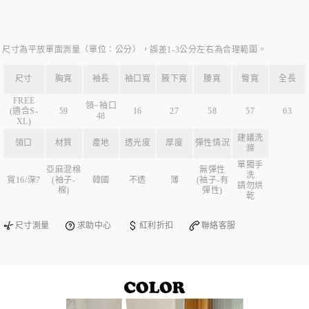
尺寸為平放單面測量（單位：公分），誤差1-3公分左右為合理範圍。
尺寸
胸寬
袖長
袖口寬
腋下寬
腰寬
臀寬
全長
FREE
領~袖口
(適合S-
59
16
27
58
57
63
48
XL)
建議洗
領口
材質
產地
透光度
厚度
彈性情況
滌
單獨手
亞麻混棉
無彈性
洗
寬16/深7
(袖子-
韓國
不透
薄
(袖子-有
請勿烘
棉)
彈性)
乾
尺寸測量
求助中心
紅利折扣
聯絡客服