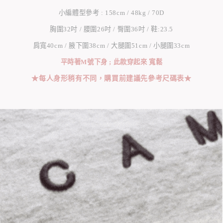
小編體型參考 : 158cm / 48kg / 70D
胸圍32吋 / 腰圍26吋 / 臀圍36吋 / 鞋:23.5
肩寬40cm / 腋下圍38cm / 大腿圍51cm / 小腿圍33cm
平時著M號下身 ; 此款穿起來 寬鬆
★每人身形稍有不同，購買前建議先參考尺碼表★