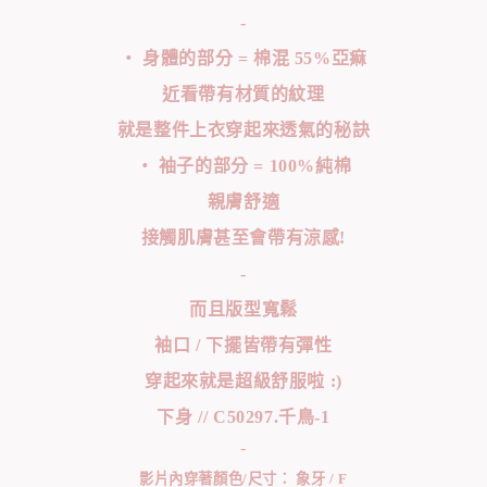
-
‧ 身體的部分 = 棉混 55%亞痲
近看帶有材質的紋理
就是整件上衣穿起來透氣的秘訣
‧ 袖子的部分 = 100%純棉
親膚舒適
接觸肌膚甚至會帶有涼感!
-
而且版型寬鬆
袖口 / 下擺皆帶有彈性
穿起來就是超級舒服啦 :)
下身 // C50297.千鳥-1
-
影片內穿著顏色/尺寸： 象牙 / F