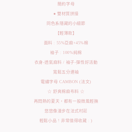
簡約字母
● 雙材質拼接
同色系隱藏的小細節
【輕薄款】
面料 : 55%亞麻+45%棉
袖子 : 100%純棉
衣身-透氣麻料 / 袖子-彈性好活動
寬鬆五分連袖
電繡字母 CAMBON (法文)
☆ 舒爽棉麻布料 ☆
再悶熱的夏天，都有一股微風輕撫
悠悠像漫步在法式村莊
輕鬆小品 ! 非常值得收藏 : )