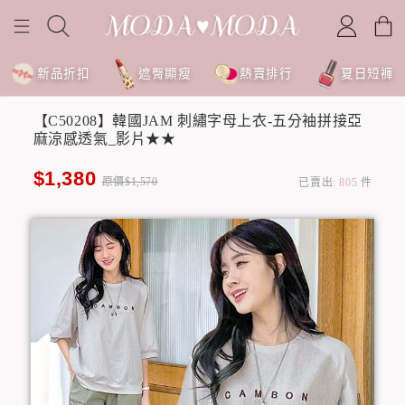
新品折扣
遮臀顯瘦
熱賣排行
夏日短褲
【C50208】韓國JAM 刺繡字母上衣-五分袖拼接亞
麻涼感透氣_影片★★
$1,380
原價$1,570
已賣出:
805
件