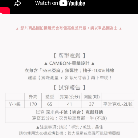
▲ 影片商品因拍攝燈光會有偏亮色差問題，請以單品圖為主 ▲