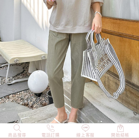
商品搜尋
NEW
電話訂購
店長精選
線上客服
TOP100
開始結帳
小編穿搭