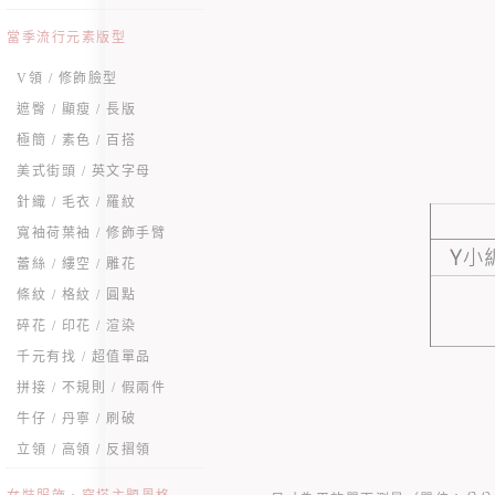
當季流行元素版型
V領 / 修飾臉型
遮臀 / 顯瘦 / 長版
極簡 / 素色 / 百搭
美式街頭 / 英文字母
針織 / 毛衣 / 羅紋
寬袖荷葉袖 / 修飾手臂
蕾絲 / 縷空 / 雕花
條紋 / 格紋 / 圓點
碎花 / 印花 / 渲染
千元有找 / 超值單品
拼接 / 不規則 / 假兩件
牛仔 / 丹寧 / 刷破
立領 / 高領 / 反摺領