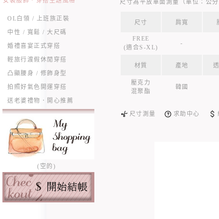
女裝服飾．穿搭主題風格
尺寸為平放單面測量（單位：公分
OL白領 / 上班族正裝
尺寸
肩寬
中性 / 寬鬆 / 大尺碼
FREE
-
婚禮喜宴正式穿搭
(適合S-XL)
輕旅行渡假休閒穿搭
材質
產地
凸顯腰身 / 修飾身型
壓克力
韓國
拍照好氣色開運穿搭
混聚酯
送老婆禮物．開心推薦
尺寸測量
求助中心
(空的)