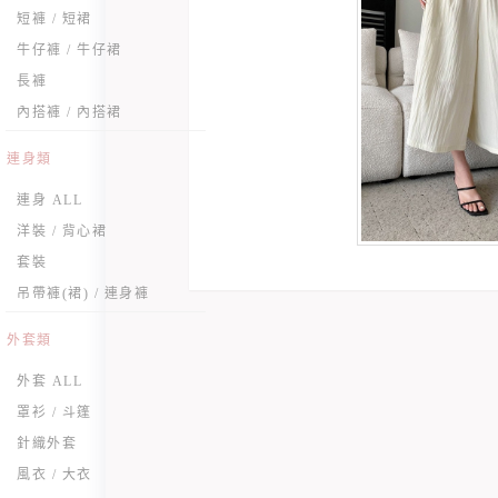
短褲 / 短裙
牛仔褲 / 牛仔裙
長褲
內搭褲 / 內搭裙
連身類
連身 ALL
洋裝 / 背心裙
套裝
吊帶褲(裙) / 連身褲
外套類
外套 ALL
罩衫 / 斗篷
針織外套
風衣 / 大衣