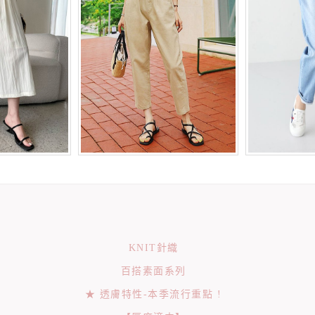
KNIT針織
百搭素面系列
★ 透膚特性-本季流行重點 !