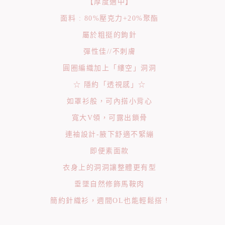
【厚度適中】
面料 : 80%壓克力+20%聚酯
屬於粗挺的鉤針
彈性佳//不刺膚
圓圈編織加上「縷空」洞洞
☆ 隱約「透視感」☆
如罩衫般，可內搭小背心
寬大V領，可露出鎖骨
連袖設計-腋下舒適不緊繃
即便素面款
衣身上的洞洞讓整體更有型
垂墜自然修飾馬鞍肉
簡約針織衫，週間OL也能輕鬆搭 !