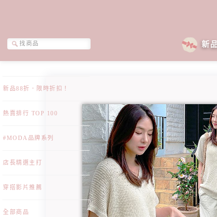
新
新品88折．限時折扣！
熱賣排行 TOP 100
#MODA品牌系列
店長精選主打
穿搭影片推薦
全部商品