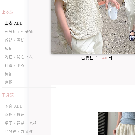
上衣類
上衣 ALL
五分袖 / 七分袖
襯衫 / 雪紡
短袖
內搭 / 背心上衣
已賣出：
140
件
針織 / 毛衣
長袖
連帽
下身類
下身 ALL
寬褲 / 褲裙
裙子 / 裙裝 / 長裙
七分褲 / 九分褲