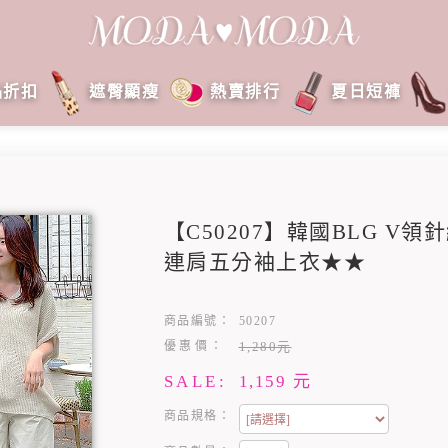
品折扣
遮臀顯瘦
熱賣排行
夏日短褲
【C50207】韓國BLG V
連肩五分袖上衣★★
商品編號：
50207
優惠價：
1,280元
SALE:
1,159
元
商品規格：