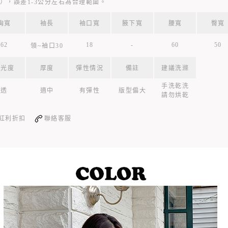
），誤差1-3公分左右為合理範圍。
胸寬
袖長
袖口寬
腋下寬
腰寬
臀寬
62
18
-
60
50
領~袖口30
透光度
厚度
彈性情況
備註
建議洗滌
手洗乾洗
透
適中
有彈性
版型偏大
請勿烘乾
紅利折扣
聯絡客服