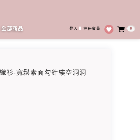
全部商品
0
登入
▍
註冊會員
領針織衫-寬鬆素面勾針縷空洞洞