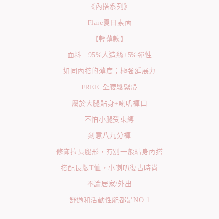
《內搭系列》
Flare夏日素面
【輕薄款】
面料 : 95%人造絲+5%彈性
如同內搭的薄度；極強延展力
FREE-全腰鬆緊帶
屬於大腿貼身+喇叭褲口
不怕小腿受束縛
刻意八九分褲
修飾拉長腿形，有別一般貼身內搭
搭配長版T恤，小喇叭復古時尚
不論居家/外出
舒適和活動性能都是NO.1