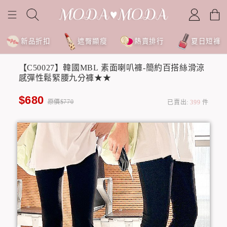
新品折扣
遮臀顯瘦
熱賣排行
夏日短褲
【C50027】韓國MBL 素面喇叭褲-簡約百搭絲滑涼
感彈性鬆緊腰九分褲★★
$680
原價$770
已賣出:
399
件