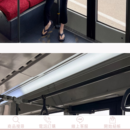
商品搜尋
NEW
電話訂購
店長精選
線上客服
TOP100
開始結帳
小編穿搭