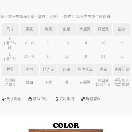
尺寸為平放單面測量（單位：公分），誤差1-3公分左右為合理範圍。
尺寸
腰寬
臀寬
前檔
大腿寬
褲管寬
全長
F
(適合S-
19~48
33
26
16
19
87
M)
L
26~50
36
28
19
21
92
(適合L)
材質
產地
透光度
厚度
彈性情況
備註
建議洗滌
人造絲
無口袋
手洗乾洗
韓國
不透
薄
有彈性
混彈性
版型合身
請勿烘乾
尺寸測量
求助中心
紅利折扣
聯絡客服