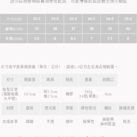
尺寸為平放單面測量（單位：公分），誤差1-3公分左右為合理範圍。
尺寸
鞋面寬
跟高
鞋底
重量
前開口
版型正常
前1.5cm
262g
(寬腳板需
10.5cm
橡膠
6cm
後2.5cm
24號(單隻)
大半號)
材質
產地
透光度
厚度
彈性情況
備註
建議洗滌
無鞋帶
合成皮革
韓國
不透
適中
無彈性
乾洗
無附鞋盒