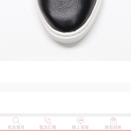
商品搜尋
NEW
電話訂購
店長精選
線上客服
TOP100
開始結帳
小編穿搭