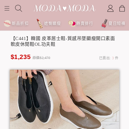
新品折扣
遮臀顯瘦
熱賣排行
夏日短褲
【C441】韓國 皮革居士鞋-質感吊墜顯瘦開口素面
軟皮休閒鞋OL功夫鞋
$1,235
原價$2,470
已賣出:
3
件