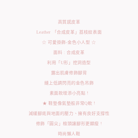
高質感皮革
Leather 「合成皮革」荔枝紋表面
☆ 可愛掛飾-金色小人型 ☆
面料 : 合成皮革
利用「U形」挖洞造型
露出肌膚修飾腳背
縫上低調閃亮的金色吊飾
素面款增添小亮點 !
★ 鞋墊像氣墊般非常Q軟 !
減緩腳底與地面的壓力、擁有良好支撐性
修飾「圓尖」楦頭讓腳形更顯瘦 !
時尚懶人鞋