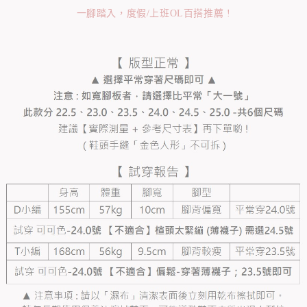
一腳踏入，度假/上班OL百搭推薦 !