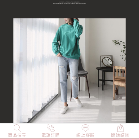
商品搜尋
NEW
電話訂購
店長精選
線上客服
TOP100
開始結帳
小編穿搭