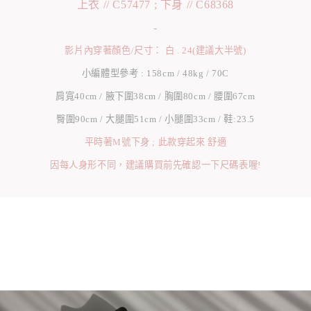
上衣 // C57477 ; 下身 // C68368
-
影片內穿著顏色/尺寸： 白 . 24(建議大半號)
小編體型參考 : 158cm / 48kg / 70C
肩寬40cm / 腋下圍38cm / 胸圍80cm / 腰圍67cm
臀圍90cm / 大腿圍51cm / 小腿圍33cm / 鞋:23.5
平時著M號下身 ; 此款穿起來 舒適
因每人身形不同，建議購買前先確認一下尺碼表喔!