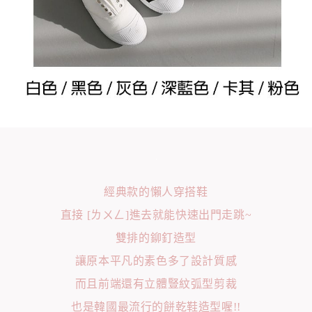
經典款的懶人穿搭鞋
直接 [ㄌㄨㄥ]進去就能快速出門走跳~
雙排的鉚釘造型
讓原本平凡的素色多了設計質感
而且前端還有立體豎紋弧型剪裁
也是韓國最流行的餅乾鞋造型喔!!