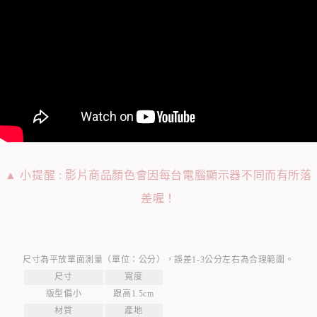
▲ 小提醒 : 影片商品顏色會因每台電腦顯示器不同而有所落
差喔！
尺寸為平放單面測量（單位：公分），誤差1-3公分左右為合理範圍。
尺寸
寬度
版型偏小
跟高1.5cm
材質
產地