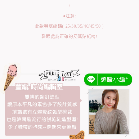
/
●注意:
此款鞋底編碼( 25/30/35/40/45/50 )
鞋跟處為正確的尺碼貼紙唷!