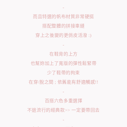
-
而且特選的帆布材質非常硬挺
搭配整體的拼接車縫
穿上之後變的更俏皮活潑 :)
-
在鞋背的上方
也幫妳加上了寬版的彈性鬆緊帶
少了鞋帶的拘束
在穿/脫之間 ; 依舊能有舒適觸感!!
-
百搭六色多重選擇
不退流行的經典款>> 一定要帶回去
-