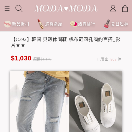
新品折扣
遮臀顯瘦
熱賣排行
夏日短褲
【C392】韓國 貝殼休閒鞋-帆布鞋四孔簡約百搭_影
片★★
$1,030
原價$1,170
已賣出:
808
件